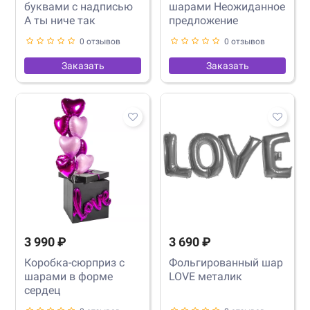
буквами с надписью
шарами Неожиданное
А ты ниче так
предложение
0 отзывов
0 отзывов
Заказать
Заказать
3 990 ₽
3 690 ₽
Коробка-сюрприз с
Фольгированный шар
шарами в форме
LOVE металик
сердец