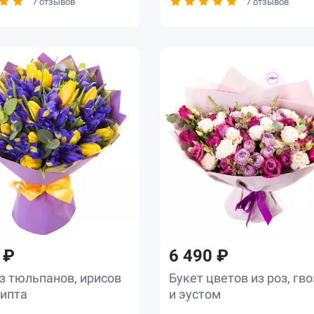
7 отзывов
7 отзывов
 ₽
6 490 ₽
з тюльпанов, ирисов
Букет цветов из роз, гв
липта
и эустом