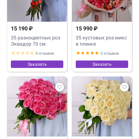
15 190 ₽
15 990 ₽
35 разноцветных роз
35 кустовых роз микс
Эквадор 70 см
в пленке
0 отзывов
2 отзывов
Заказать
Заказать