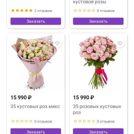
кустовой розы
2 отзывов
0 отзывов
Заказать
Заказать
15 990 ₽
15 990 ₽
35 кустовых роз микс
35 розовых кустовых
роз
0 отзывов
0 отзывов
Заказать
Заказать