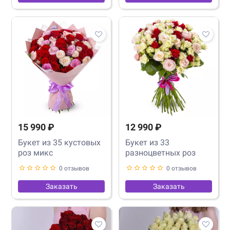
15 990 ₽
12 990 ₽
Букет из 35 кустовых
Букет из 33
роз микс
разноцветных роз
0 отзывов
0 отзывов
Заказать
Заказать