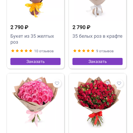
2 790 ₽
2 790 ₽
Букет из 35 желтых
35 белых роз в крафте
роз
10 отзывов
9 отзывов
Заказать
Заказать