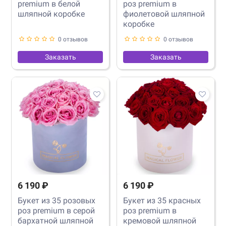
premium в белой
роз premium в
шляпной коробке
фиолетовой шляпной
коробке
0 отзывов
0 отзывов
Заказать
Заказать
6 190 ₽
6 190 ₽
Букет из 35 розовых
Букет из 35 красных
роз premium в серой
роз premium в
бархатной шляпной
кремовой шляпной