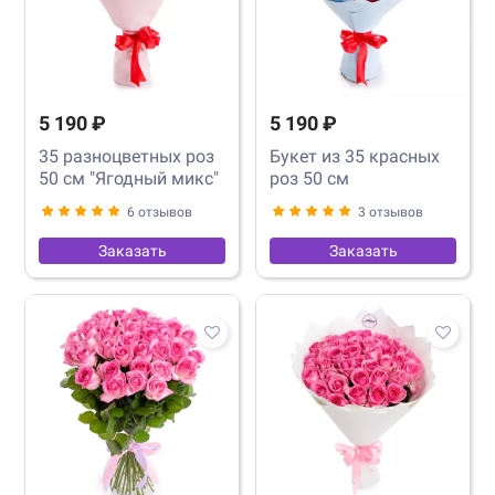
5 190 ₽
5 190 ₽
35 разноцветных роз
Букет из 35 красных
50 см "Ягодный микс"
роз 50 см
6 отзывов
3 отзывов
Заказать
Заказать