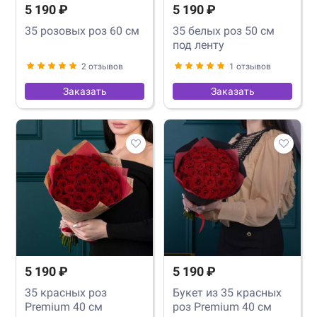
5 190 ₽
5 190 ₽
35 розовых роз 60 см
35 белых роз 50 см
под ленту
2 отзывов
1 отзывов
Заказать
Заказать
5 190 ₽
5 190 ₽
35 красных роз
Букет из 35 красных
Premium 40 см
роз Premium 40 см