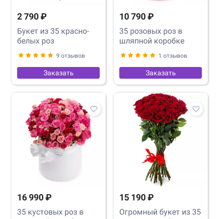
2 790 ₽
10 790 ₽
Букет из 35 красно-
35 розовых роз в
белых роз
шляпной коробке
9 отзывов
1 отзывов
Заказать
Заказать
16 990 ₽
15 190 ₽
35 кустовых роз в
Огромный букет из 35