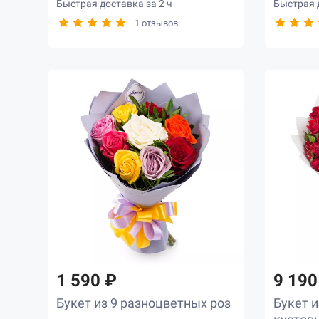
Быстрая доставка за 2 ч
Быстрая д
78
1 отзывов
77
133
124
1
641
19
404
8
1 590 ₽
9 190
Букет из 9 разноцветных роз
Букет и