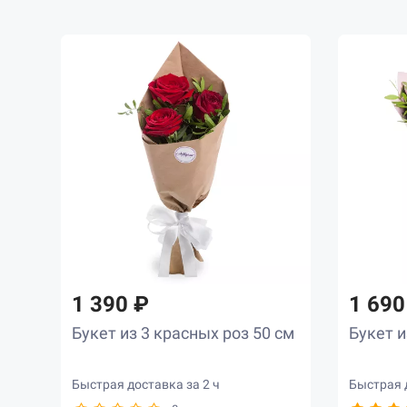
7
31
32
81
64
105
42
14
49
18
52
15
13
17
68
15
1 390 ₽
1 690
123
16
Букет из 3 красных роз 50 см
Букет и
76
191
Быстрая доставка за 2 ч
Быстрая д
190
204