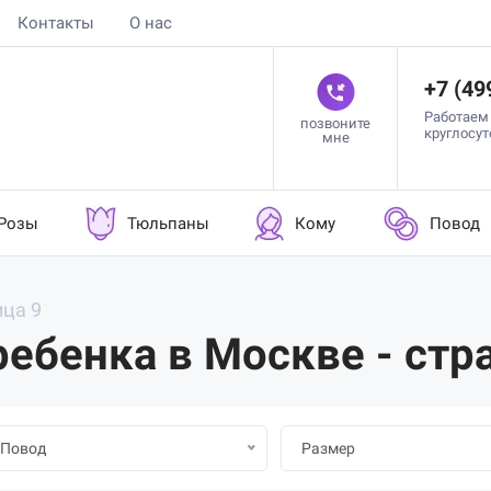
Контакты
О нас
+7 (49
Работаем
позвоните
круглосу
мне
Розы
Тюльпаны
Кому
Повод
ца 9
ебенка в Москве - стр
Повод
Размер