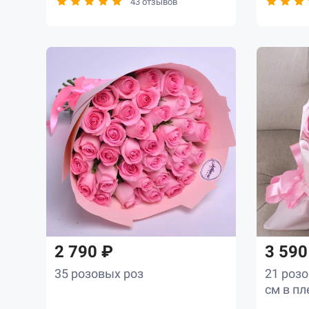
43 отзывов
2 790 ₽
3 590
35 розовых роз
21 розо
см в пл