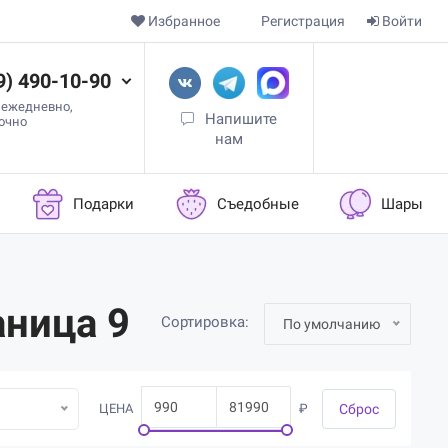
Избранное
Регистрация
Войти
9) 490-10-90
 ежедневно,
Напишите
точно
нам
Подарки
Съедобные
Шары
аница 9
Сортировка:
По умолчанию
ЦЕНА
₽
Cброс