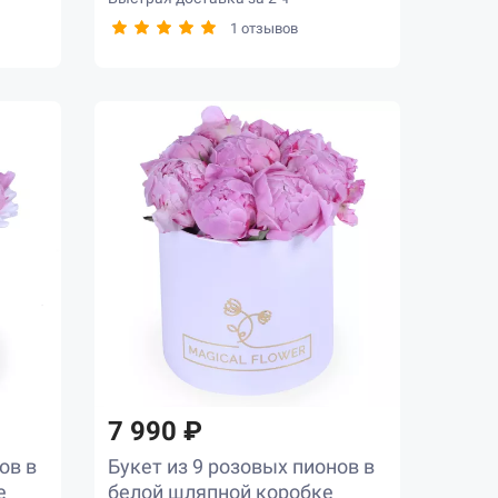
1 отзывов
7 990 ₽
ов в
Букет из 9 розовых пионов в
е
белой шляпной коробке