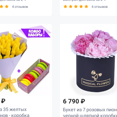
4 отзывов
6 отзывов
 ₽
6 790 ₽
из 35 желтых
Букет из 7 розовых пион
нов - коробка
черной шляпной коробк