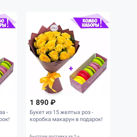
1 890 ₽
а -
Букет из 15 желтых роз -
рок!
коробка макарун в подарок!
Быстрая доставка за 2 ч