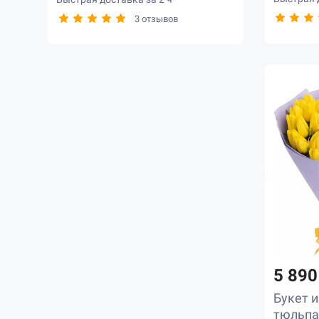
1234
3 отзывов
1995
2168
2032
1246
1438
7
19
250
5 890
Букет 
тюльпа