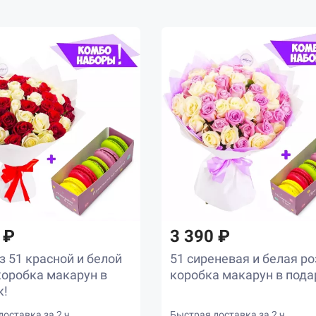
 ₽
3 390 ₽
з 51 красной и белой
51 сиреневая и белая роз
коробка макарун в
коробка макарун в пода
к!
оставка за 2 ч
Быстрая доставка за 2 ч