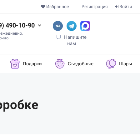
Избранное
Регистрация
Войти
9) 490-10-90
 ежедневно,
Напишите
точно
нам
Подарки
Съедобные
Шары
оробке