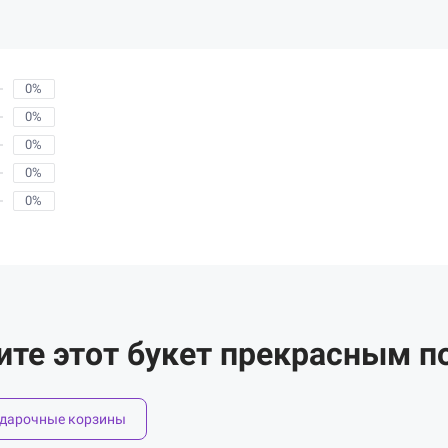
0%
0%
0%
0%
0%
ите этот букет прекрасным п
дарочные корзины