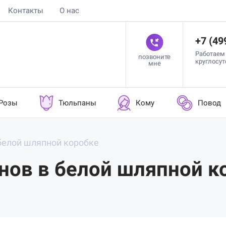
Контакты
О нас
+7 (49
Работаем
позвоните
круглосу
мне
Розы
Тюльпаны
Кому
Повод
 белой шляпной коробке
онов в белой шляпной к