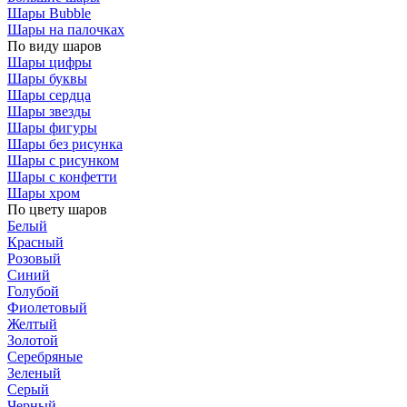
Шары Bubble
Шары на палочках
По виду шаров
Шары цифры
Шары буквы
Шары сердца
Шары звезды
Шары фигуры
Шары без рисунка
Шары с рисунком
Шары с конфетти
Шары хром
По цвету шаров
Белый
Красный
Розовый
Синий
Голубой
Фиолетовый
Желтый
Золотой
Серебряные
Зеленый
Серый
Черный