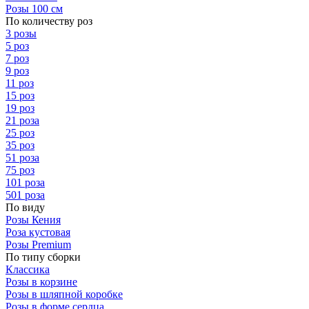
Розы 100 см
По количеству роз
3 розы
5 роз
7 роз
9 роз
11 роз
15 роз
19 роз
21 роза
25 роз
35 роз
51 роза
75 роз
101 роза
501 роза
По виду
Розы Кения
Роза кустовая
Розы Premium
По типу сборки
Классика
Розы в корзине
Розы в шляпной коробке
Розы в форме сердца