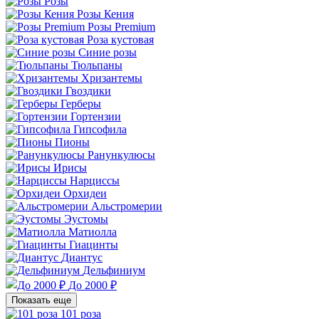
Розы
Розы Кения
Розы Premium
Роза кустовая
Синие розы
Тюльпаны
Хризантемы
Гвоздики
Герберы
Гортензии
Гипсофила
Пионы
Ранункулюсы
Ирисы
Нарциссы
Орхидеи
Альстромерии
Эустомы
Матиолла
Гиацинты
Диантус
Дельфиниум
До 2000 ₽
Показать еще
101 роза