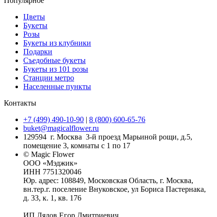
Популярное
Цветы
Букеты
Розы
Букеты из клубники
Подарки
Съедобные букеты
Букеты из 101 розы
Станции метро
Населенные пункты
Контакты
+7 (499) 490-10-90
|
8 (800) 600-65-76
buket@magicalflower.ru
129594
г. Москва
3-й проезд Марьиной рощи, д.5,
помещение 3, комнаты с 1 по 17
© Magic Flower
ООО «Мэджик»
ИНН 7751320046
Юр. адрес: 108849, Московская Область, г. Москва,
вн.тер.г. поселение Внуковское, ул Бориса Пастернака,
д. 33, к. 1, кв. 176
ИП Лядов Егор Дмитриевич