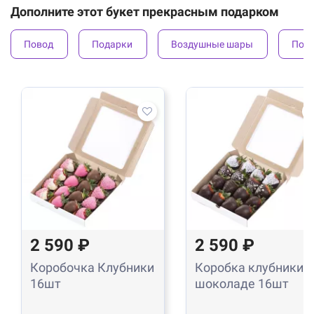
Дополните этот букет прекрасным подарком
Повод
Подарки
Воздушные шары
Под
2 590 ₽
2 590 ₽
Коробочка Клубники
Коробка клубники в
16шт
шоколаде 16шт