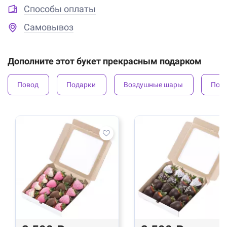
Способы оплаты
Самовывоз
Дополните этот букет прекрасным подарком
Повод
Подарки
Воздушные шары
Под