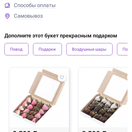
Способы оплаты
Самовывоз
Дополните этот букет прекрасным подарком
Повод
Подарки
Воздушные шары
Под