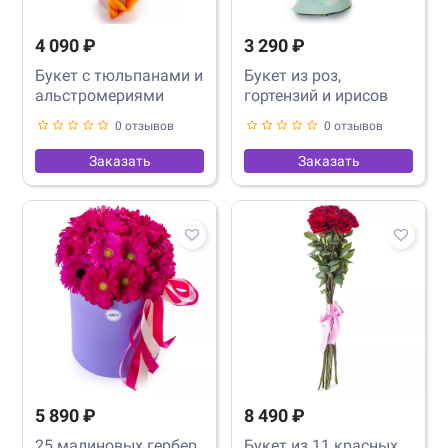
4 090 ₽
3 290 ₽
Букет с тюльпанами и
Букет из роз,
альстромериями
гортензий и ирисов
0 отзывов
0 отзывов
Заказать
Заказать
5 890 ₽
8 490 ₽
25 малиновых гербер
Букет из 11 красных