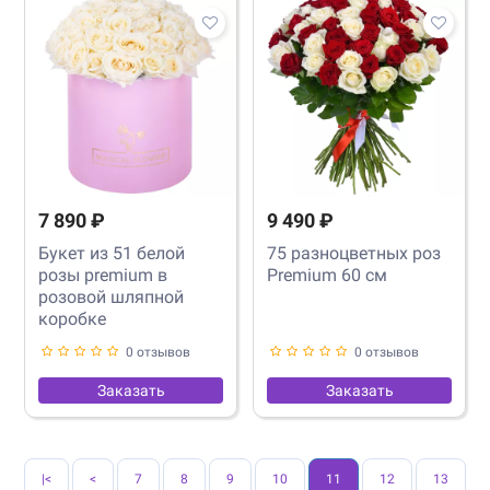
7 890 ₽
9 490 ₽
Букет из 51 белой
75 разноцветных роз
розы premium в
Premium 60 см
розовой шляпной
коробке
0 отзывов
0 отзывов
Заказать
Заказать
|<
<
7
8
9
10
11
12
13