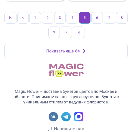
|<
<
1
2
3
4
5
6
7
8
9
>
>|
Показать еще
64
Magic Flower – доставка букетов цветов
по Москве и
области. Принимаем заказы круглосуточно. Букеты с
уникальным стилем от ведущих флористов.
Напишите нам