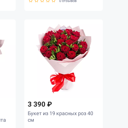
0 отзывов
3 390 ₽
Букет из 19 красных роз 40
пта
см