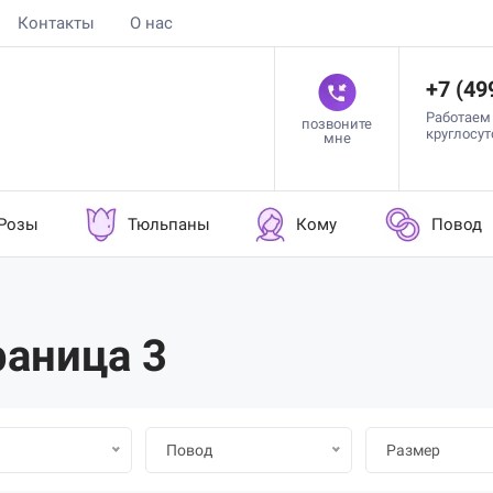
Контакты
О нас
+7 (49
Работаем
позвоните
круглосу
мне
Розы
Тюльпаны
Кому
Повод
раница 3
Повод
Размер