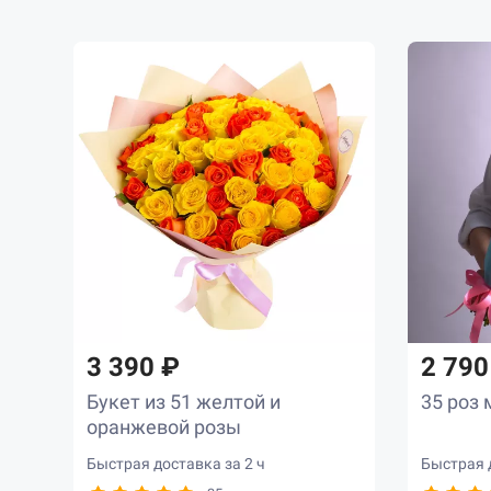
19
52
12
19
35
273
190
82
22
48
86
89
66
46
56
3 390 ₽
2 790
53
88
Букет из 51 желтой и
35 роз 
оранжевой розы
Быстрая доставка за 2 ч
Быстрая д