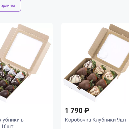
корзины
1 790 ₽
лубники в
Коробочка Клубники 9шт
 16шт