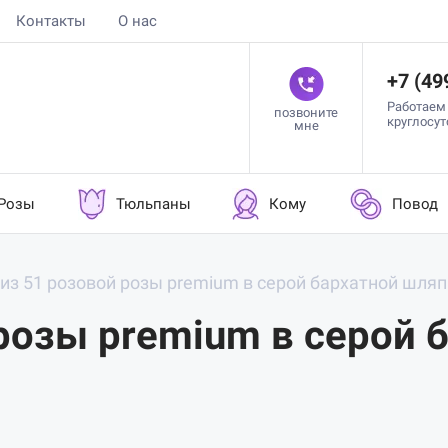
Контакты
О нас
+7 (49
Работаем
позвоните
круглосу
мне
Розы
Тюльпаны
Кому
Повод
 из 51 розовой розы premium в серой бархатной шля
 розы premium в серой 