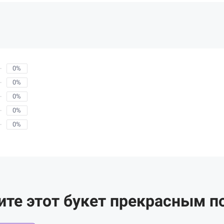
0%
0%
0%
0%
0%
ите этот букет прекрасным п