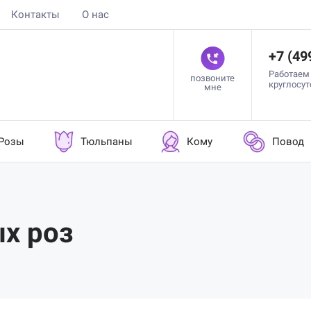
Контакты
О нас
+7 (49
Работаем
позвоните
круглосу
мне
Розы
Тюльпаны
Кому
Повод
ых роз