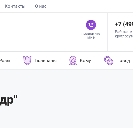
Контакты
О нас
+7 (49
Работаем
позвоните
круглосу
мне
Розы
Тюльпаны
Кому
Повод
др"