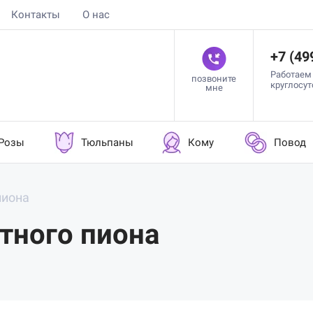
Контакты
О нас
+7 (49
Работаем
позвоните
круглосу
мне
Розы
Тюльпаны
Кому
Повод
пиона
етного пиона