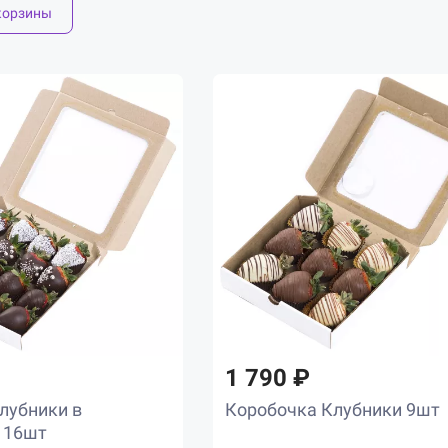
корзины
1 790 ₽
лубники в
Коробочка Клубники 9шт
 16шт