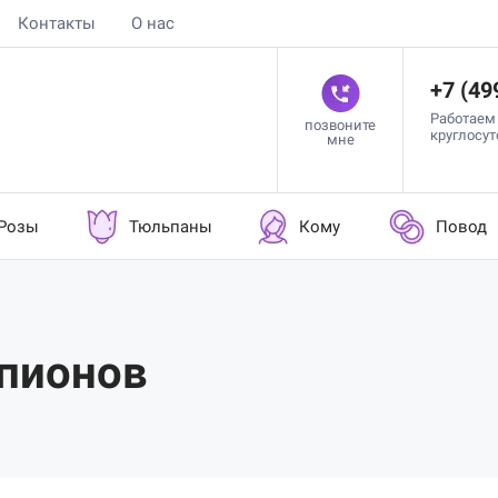
Контакты
О нас
+7 (49
Работаем
позвоните
круглосу
мне
Розы
Тюльпаны
Кому
Повод
 пионов