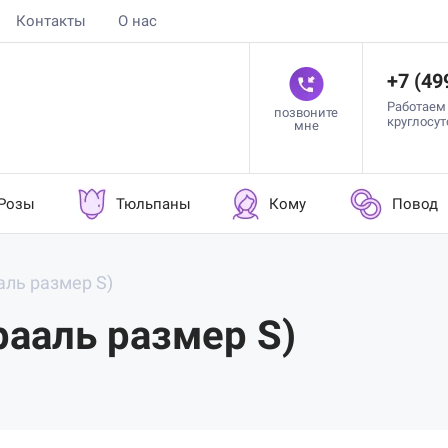
Контакты
О нас
+7 (49
Работаем
позвоните
круглосу
мне
Розы
Тюльпаны
Кому
Повод
аль размер S)
рааль размер S)