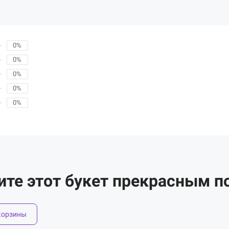
0%
0%
0%
0%
0%
ите этот букет прекрасным п
корзины