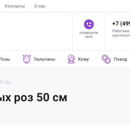
Контакты
О нас
+7 (49
Работаем
позвоните
круглосу
мне
Розы
Тюльпаны
Кому
Повод
50 см
ых роз 50 см