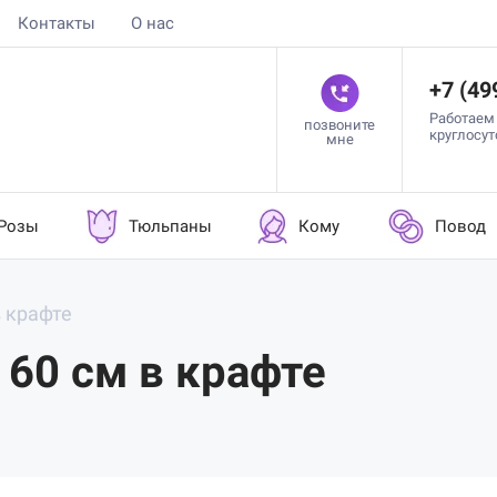
Контакты
О нас
+7 (49
Работаем
позвоните
круглосу
мне
Розы
Тюльпаны
Кому
Повод
в крафте
 60 см в крафте