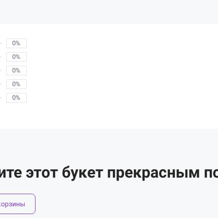
0%
0%
0%
0%
0%
ите этот букет прекрасным п
корзины