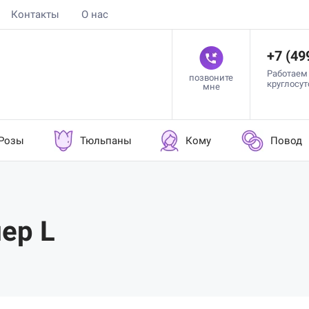
Контакты
О нас
+7 (49
Работаем
позвоните
круглосу
мне
Розы
Тюльпаны
Кому
Повод
ер L