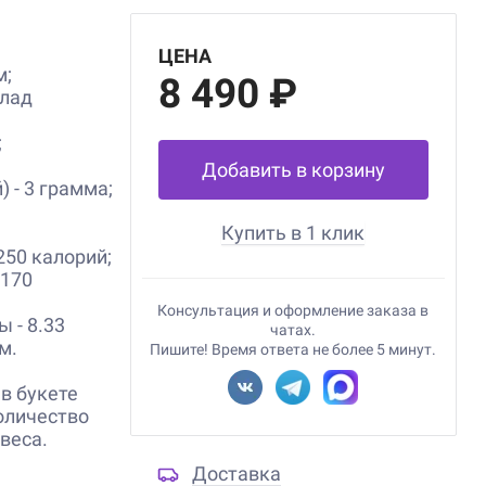
ЦЕНА
м;
8 490 ₽
олад
;
Добавить в корзину
 - 3 грамма;
Купить в 1 клик
250 калорий;
 170
Консультация и оформление заказа в
ы - 8.33
чатах.
м.
Пишите! Время ответа не более 5 минут.
в букете
оличество
 веса.
Доставка