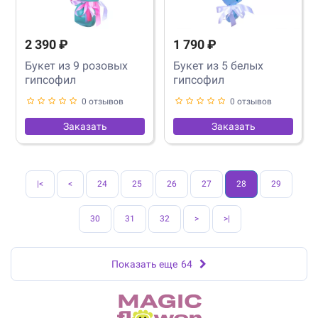
2 390 ₽
1 790 ₽
Букет из 9 розовых
Букет из 5 белых
гипсофил
гипсофил
0 отзывов
0 отзывов
Заказать
Заказать
|<
<
24
25
26
27
28
29
30
31
32
>
>|
Показать еще
64