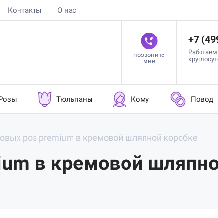
Контакты
О нас
+7 (49
Работаем
позвоните
круглосу
мне
Розы
Тюльпаны
Кому
Повод
зовых роз premium в кремовой шляпной коробке
ium в кремовой шляпн