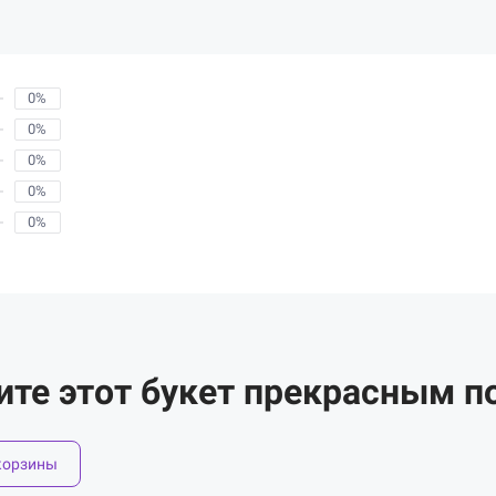
0%
0%
0%
0%
0%
ите этот букет прекрасным п
корзины