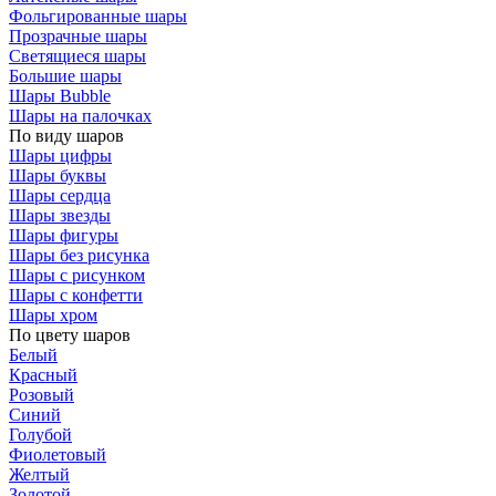
Фольгированные шары
Прозрачные шары
Светящиеся шары
Большие шары
Шары Bubble
Шары на палочках
По виду шаров
Шары цифры
Шары буквы
Шары сердца
Шары звезды
Шары фигуры
Шары без рисунка
Шары с рисунком
Шары с конфетти
Шары хром
По цвету шаров
Белый
Красный
Розовый
Синий
Голубой
Фиолетовый
Желтый
Золотой