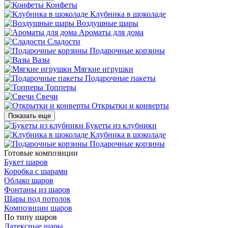
Конфеты
Клубника в шоколаде
Воздушные шары
Ароматы для дома
Сладости
Подарочные корзины
Вазы
Мягкие игрушки
Подарочные пакеты
Топперы
Свечи
Открытки и конверты
Показать еще
Букеты из клубники
Клубника в шоколаде
Подарочные корзины
Готовые композиции
Букет шаров
Коробка с шарами
Облако шаров
Фонтаны из шаров
Шары под потолок
Композиции шаров
По типу шаров
Латексные шары