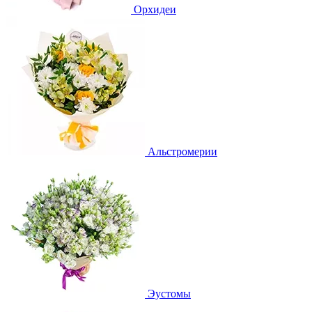
Орхидеи
Альстромерии
Эустомы