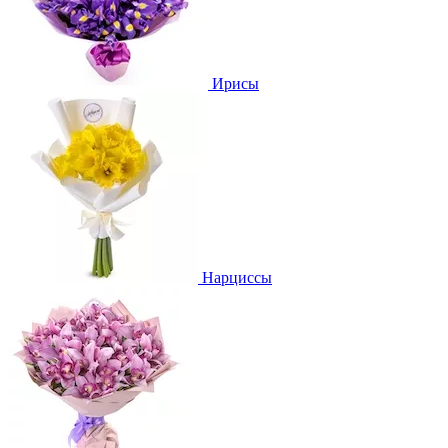
Ирисы
Нарциссы