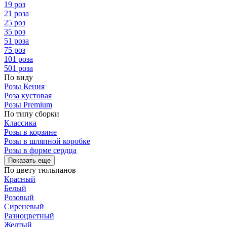
19 роз
21 роза
25 роз
35 роз
51 роза
75 роз
101 роза
501 роза
По виду
Розы Кения
Роза кустовая
Розы Premium
По типу сборки
Классика
Розы в корзине
Розы в шляпной коробке
Розы в форме сердца
Показать еще
По цвету тюльпанов
Красный
Белый
Розовый
Сиреневый
Разноцветный
Желтый