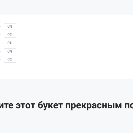
0%
0%
0%
0%
0%
ите этот букет прекрасным п