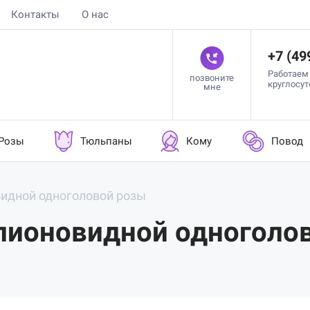
Контакты
О нас
+7 (49
Работаем
позвоните
круглосу
мне
Розы
Тюльпаны
Кому
Повод
видной одноголовой розы
 пионовидной одноголо