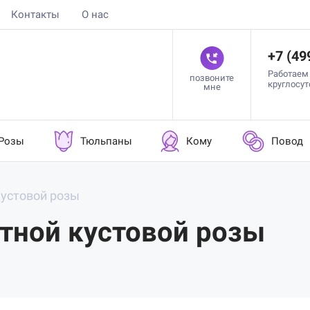
Контакты
О нас
+7 (49
Работаем
позвоните
круглосу
мне
Розы
Тюльпаны
Кому
Повод
кустовой розы
етной кустовой розы