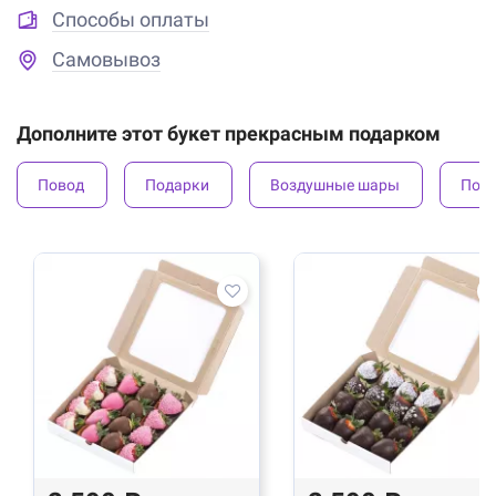
Способы оплаты
Самовывоз
Дополните этот букет прекрасным подарком
Повод
Подарки
Воздушные шары
Под