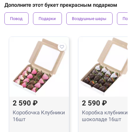
Дополните этот букет прекрасным подарком
Повод
Подарки
Воздушные шары
Под
2 590 ₽
2 590 ₽
Коробочка Клубники
Коробка клубники в
16шт
шоколаде 16шт