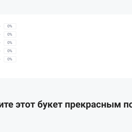
0%
0%
0%
0%
0%
ите этот букет прекрасным п