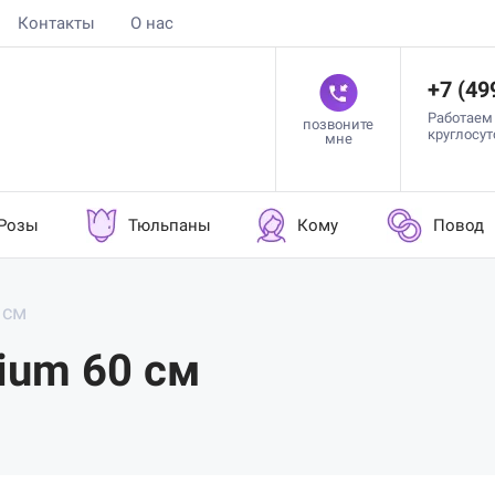
Контакты
О нас
+7 (49
Работаем
позвоните
круглосу
мне
Розы
Тюльпаны
Кому
Повод
 см
ium 60 см