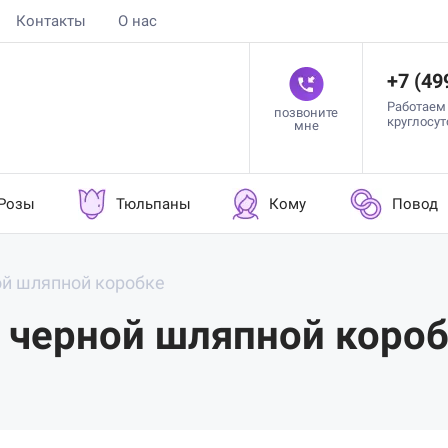
Контакты
О нас
+7 (49
Работаем
позвоните
круглосу
мне
Розы
Тюльпаны
Кому
Повод
ой шляпной коробке
 черной шляпной коро