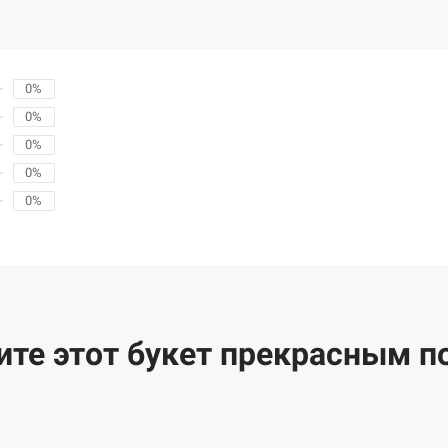
0%
0%
0%
0%
0%
ите этот букет прекрасным п