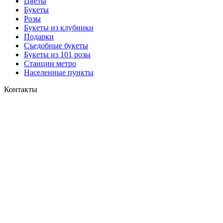
Цветы
Букеты
Розы
Букеты из клубники
Подарки
Съедобные букеты
Букеты из 101 розы
Станции метро
Населенные пункты
Контакты
+7 (499) 490-10-90
|
8 (800) 600-65-76
buket@magicalflower.ru
129594
г. Москва
3-й проезд Марьиной рощи, д.5,
помещение 3, комнаты с 1 по 17
© Magic Flower
ООО «Мэджик»
ИНН 7751320046
Юр. адрес: 108849, Московская Область, г. Москва,
вн.тер.г. поселение Внуковское, ул Бориса Пастернака,
д. 33, к. 1, кв. 176
ИП Лядов Егор Дмитриевич
ИНН 583705441460