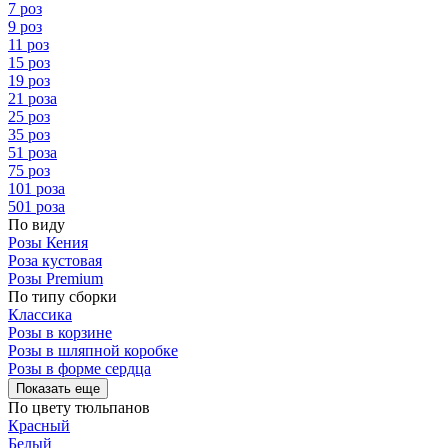
7 роз
9 роз
11 роз
15 роз
19 роз
21 роза
25 роз
35 роз
51 роза
75 роз
101 роза
501 роза
По виду
Розы Кения
Роза кустовая
Розы Premium
По типу сборки
Классика
Розы в корзине
Розы в шляпной коробке
Розы в форме сердца
Показать еще
По цвету тюльпанов
Красный
Белый