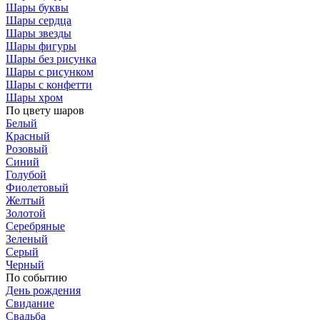
Шары буквы
Шары сердца
Шары звезды
Шары фигуры
Шары без рисунка
Шары с рисунком
Шары с конфетти
Шары хром
По цвету шаров
Белый
Красный
Розовый
Синий
Голубой
Фиолетовый
Желтый
Золотой
Серебряные
Зеленый
Серый
Черный
По событию
День рождения
Свидание
Свадьба