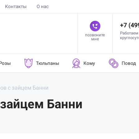
Контакты
О нас
+7 (49
Работаем
позвоните
круглосу
мне
Розы
Тюльпаны
Кому
Повод
ов с зайцем Банни
 зайцем Банни