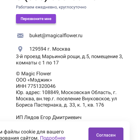
Работаем ежедневно, круглосуточно
Перезвоните мне
buket@magicalflower.ru
129594
г. Москва
3-й проезд Марьиной рощи, д.5, помещение 3,
комнаты с 1 по 17
© Magic Flower
ООО «Мэджик»
ИНН 7751320046
Юр. адрес: 108849, Московская Область, г.
Москва, вн.тер.г. поселение Внуковское, ул
Бориса Пастернака, д. 33, к. 1, кв. 176
ИП Лядов Егор Дмитриевич
ИНН 583705441460
 файлы cookie для вашего
Согласен
зования сайтом.
Подробнее