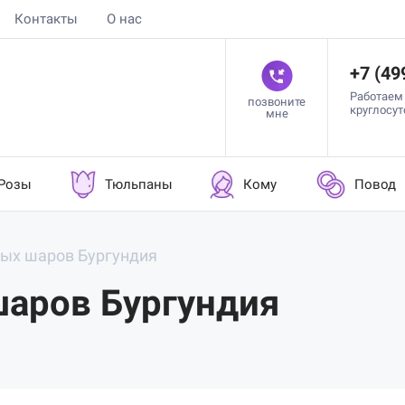
Контакты
О нас
+7 (49
Работаем
позвоните
круглосу
мне
Розы
Тюльпаны
Кому
Повод
ных шаров Бургундия
шаров Бургундия