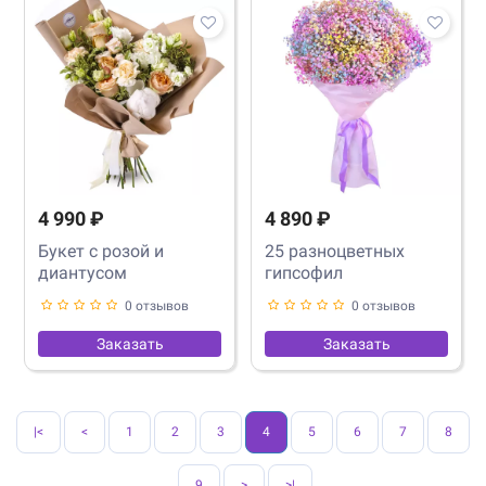
4 990 ₽
4 890 ₽
Букет с розой и
25 разноцветных
диантусом
гипсофил
0 отзывов
0 отзывов
Заказать
Заказать
|<
<
1
2
3
4
5
6
7
8
9
>
>|